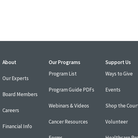
About
Our Programs
Support Us
Program List
Ways to Give
Our Experts
Program Guide PDFs
Events
Board Members
Webinars & Videos
Shop the Cour
Careers
Cancer Resources
Volunteer
Financial Info
Forms
Healthcare Pro