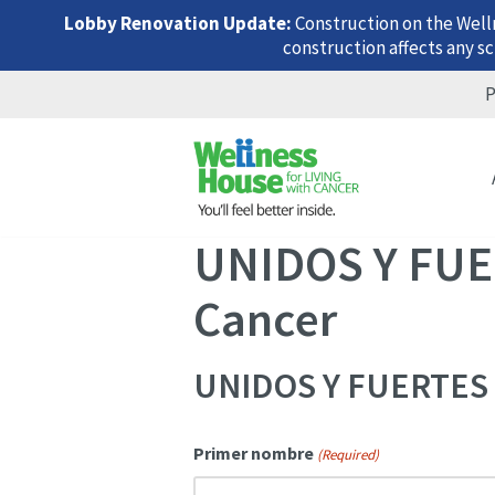
Lobby Renovation Update:
Construction on the Well
construction affects any sc
P
Skip
Skip
Skip
to
to
to
menu
content
footer
UNIDOS Y FUER
Cancer
UNIDOS Y FUERTES C
Primer nombre
(Required)