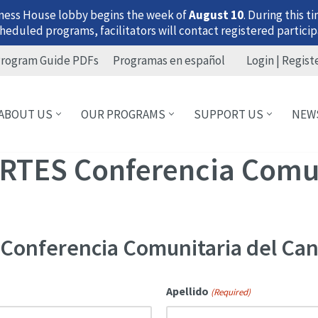
ness House lobby begins the week of
August 10
. During this 
heduled programs, facilitators will contact registered particip
rogram Guide PDFs
Programas en español
Login | Regist
ABOUT US
OUR PROGRAMS
SUPPORT US
NEW
TES Conferencia Comun
onferencia Comunitaria del Can
Apellido
(Required)