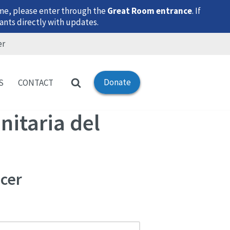
time, please enter through the
Great Room entrance
. If
ants directly with updates.
er
Donate
S
CONTACT
itaria del
cer