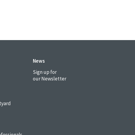
News
Sign up for
our Newsletter
tyard
fessionals