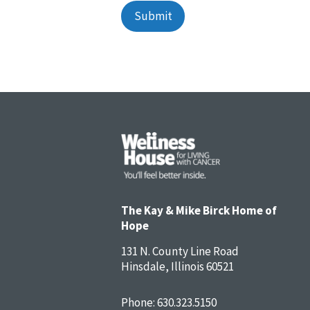
Alternative:
The Kay & Mike Birck Home of
Hope
131 N. County Line Road
Hinsdale, Illinois 60521
Phone:
630.323.5150